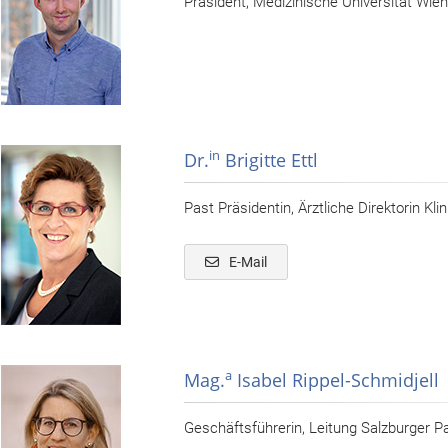
Präsident; Medizinische Universität Wien
in
Dr.
Brigitte Ettl
Past Präsidentin, Ärztliche Direktorin Klini
E-Mail
a
Mag.
Isabel Rippel-Schmidjell
Geschäftsführerin, Leitung Salzburger P