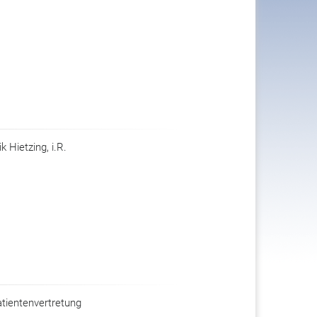
k Hietzing, i.R.
atientenvertretung