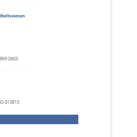
dheitswesen
-893-2603
742-313813